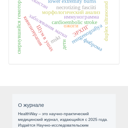
Узбекистан
свернувшийся гемоторакс
lower extremity burns
duplex ultrasound
necrotizing fasciiti
морфологический анализ
заболевания матки
иммунограмма
кинезитерапия
cardioembolic stroke
rentgenografiya
ожоги
ЭРХПГ
Шум в ушах
mskt
фиброма
дети
О журнале
HealthWay – это научно-практический
медицинский журнал, издающийся с 2025 года.
Издаётся Научно-исследовательским