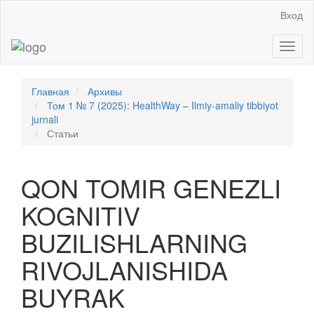
Главная
Вход
навигационная
панель
Toggl
Основное
naviga
содержимое
Боковая
панель
Главная
Архивы
Том 1 № 7 (2025): HealthWay – Ilmiy-amaliy tibbiyot
jurnali
Статьи
QON TOMIR GENEZLI
KOGNITIV
BUZILISHLARNING
RIVOJLANISHIDA
BUYRAK