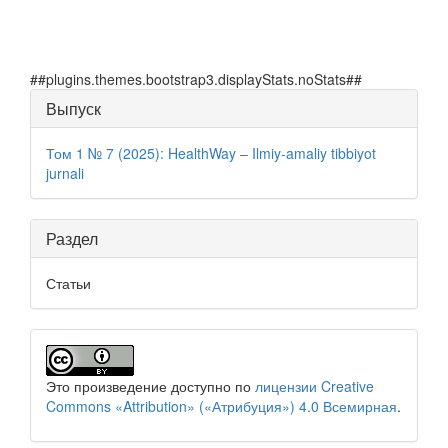
##plugins.themes.bootstrap3.displayStats.noStats##
Информация
Выпуск
о статье
Том 1 № 7 (2025): HealthWay – Ilmiy-amaliy tibbiyot
jurnali
Раздел
Статьи
Это произведение доступно по
лицензии Creative
Commons «Attribution» («Атрибуция») 4.0 Всемирная
.