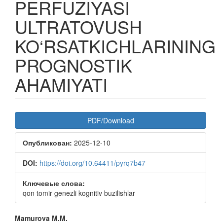
PERFUZIYASI
ULTRATOVUSH
KO‘RSATKICHLARINING
PROGNOSTIK
AHAMIYATI
Боковая
PDF/Download
панель
Опубликован:
2025-12-10
статьи
DOI:
https://doi.org/10.64411/pyrq7b47
Ключевые слова:
qon tomir genezli kognitiv buzilishlar
Основное
Mamurova M.M.