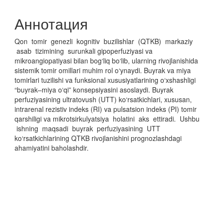
содержимое
Аннотация
статьи
Qon tomir genezli kognitiv buzilishlar (QTKB) markaziy
asab tizimining surunkali gipoperfuziyasi va
mikroangiopatiyasi bilan bog‘liq bo‘lib, ularning rivojlanishida
sistemik tomir omillari muhim rol o‘ynaydi. Buyrak va miya
tomirlari tuzilishi va funksional xususiyatlarining o‘xshashligi
“buyrak–miya o‘qi” konsepsiyasini asoslaydi. Buyrak
perfuziyasining ultratovush (UTT) ko‘rsatkichlari, xususan,
intrarenal rezistiv indeks (RI) va pulsatsion indeks (PI) tomir
qarshiligi va mikrotsirkulyatsiya holatini aks ettiradi. Ushbu
ishning maqsadi buyrak perfuziyasining UTT
ko‘rsatkichlarining QTKB rivojlanishini prognozlashdagi
ahamiyatini baholashdir.
##plugins.themes.bootstrap3.displayStats.downloads##